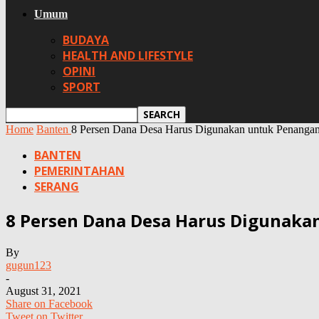
Umum
BUDAYA
HEALTH AND LIFESTYLE
OPINI
SPORT
Home
Banten
8 Persen Dana Desa Harus Digunakan untuk Penanga
BANTEN
PEMERINTAHAN
SERANG
8 Persen Dana Desa Harus Digunaka
By
gugun123
-
August 31, 2021
Share on Facebook
Tweet on Twitter