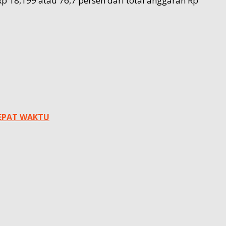
p 18,199 atau 76,7 persen dari total anggaran Rp
TEPAT WAKTU