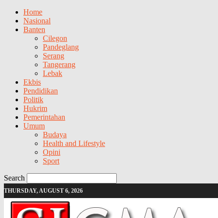
Home
Nasional
Banten
Cilegon
Pandeglang
Serang
Tangerang
Lebak
Ekbis
Pendidikan
Politik
Hukrim
Pemerintahan
Umum
Budaya
Health and Lifestyle
Opini
Sport
Search
THURSDAY, AUGUST 6, 2026