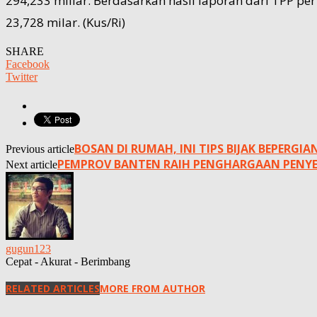
294,233 miliar. Berdasarkan hasil laporan dari TPP p
23,728 milar. (Kus/Ri)
SHARE
Facebook
Twitter
BOSAN DI RUMAH, INI TIPS BIJAK BEPERG
Previous article
PEMPROV BANTEN RAIH PENGHARGAAN PENYE
Next article
gugun123
Cepat - Akurat - Berimbang
RELATED ARTICLES
MORE FROM AUTHOR