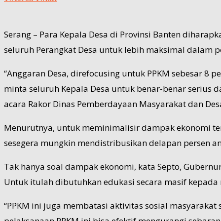
Serang – Para Kepala Desa di Provinsi Banten dihara
seluruh Perangkat Desa untuk lebih maksimal dalam
“Anggaran Desa, direfocusing untuk PPKM sebesar 8 p
minta seluruh Kepala Desa untuk benar-benar serius da
acara Rakor Dinas Pemberdayaan Masyarakat dan Desa 
Menurutnya, untuk meminimalisir dampak ekonomi ter
sesegera mungkin mendistribusikan delapan persen a
Tak hanya soal dampak ekonomi, kata Septo, Gubernur
Untuk itulah dibutuhkan edukasi secara masif kepada
“PPKM ini juga membatasi aktivitas sosial masyarakat s
pelaksanaan PPKM ini bisa efektif mengurangi sebaran v