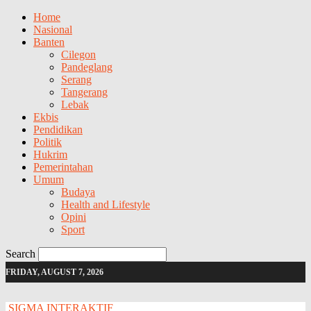
Home
Nasional
Banten
Cilegon
Pandeglang
Serang
Tangerang
Lebak
Ekbis
Pendidikan
Politik
Hukrim
Pemerintahan
Umum
Budaya
Health and Lifestyle
Opini
Sport
Search
FRIDAY, AUGUST 7, 2026
SIGMA INTERAKTIF