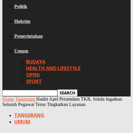
Politik
Hukrim
Pemerintahan
Umum
BUDAYA
HEALTH AND LIFESTYLE
OPINI
SPORT
Home
Tangerang
Hadiri Apel Perumdam TKR, Sekda Ingatkan
Seluruh Pegawai Terus Tingkatkan Layanan
TANGERANG
UMUM