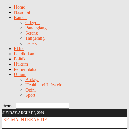
Home
Nasional
Banten
Cilegon
Pandeglang
Serang
Tangerang
Lebak
Ekbis
Pendidikan
Politik
Hukrim
Pemerintahan
Umum
Budaya
Health and Lifestyle
Opini
Sport
Search
SUNDAY, AUGUST 9, 2026
SIGMA INTERAKTIF