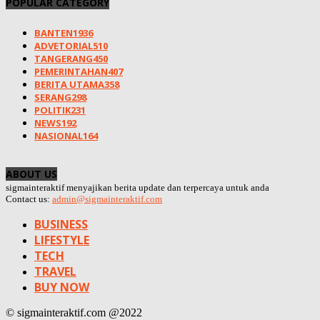
POPULAR CATEGORY
BANTEN
1936
ADVETORIAL
510
TANGERANG
450
PEMERINTAHAN
407
BERITA UTAMA
358
SERANG
298
POLITIK
231
NEWS
192
NASIONAL
164
ABOUT US
sigmainteraktif menyajikan berita update dan terpercaya untuk anda
Contact us:
admin@sigmainteraktif.com
BUSINESS
LIFESTYLE
TECH
TRAVEL
BUY NOW
© sigmainteraktif.com @2022