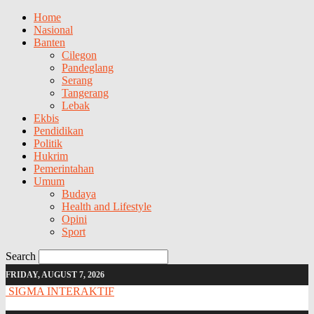
Home
Nasional
Banten
Cilegon
Pandeglang
Serang
Tangerang
Lebak
Ekbis
Pendidikan
Politik
Hukrim
Pemerintahan
Umum
Budaya
Health and Lifestyle
Opini
Sport
Search
FRIDAY, AUGUST 7, 2026
SIGMA INTERAKTIF