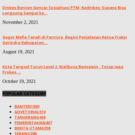
Dinkes Banten Gencar Sosialisasi PTM, Kadinkes: Supaya Bisa
Langsung Sampai ke...
November 2, 2021
Geger Mafia Tanah di Pantura, Begini Penjelasan Ketua Fraksi
Gerindra Kabupaten...
August 19, 2021
Kota Tangsel Turun Level 2, Walikota Benyamin : Tetap Jaga
Prokes,...
October 19, 2021
POPULAR CATEGORY
BANTEN
1936
ADVETORIAL
510
TANGERANG
450
PEMERINTAHAN
407
BERITA UTAMA
358
SERANG
298