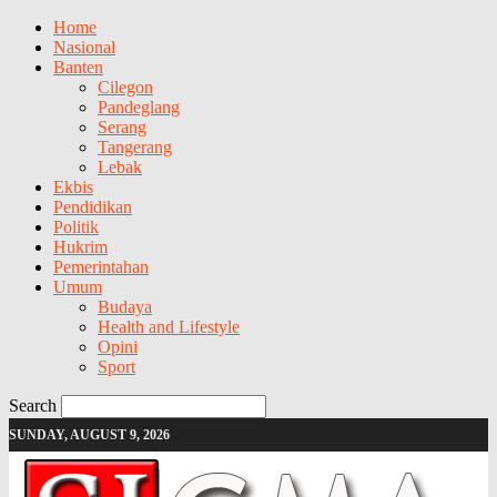
Home
Nasional
Banten
Cilegon
Pandeglang
Serang
Tangerang
Lebak
Ekbis
Pendidikan
Politik
Hukrim
Pemerintahan
Umum
Budaya
Health and Lifestyle
Opini
Sport
Search
SUNDAY, AUGUST 9, 2026