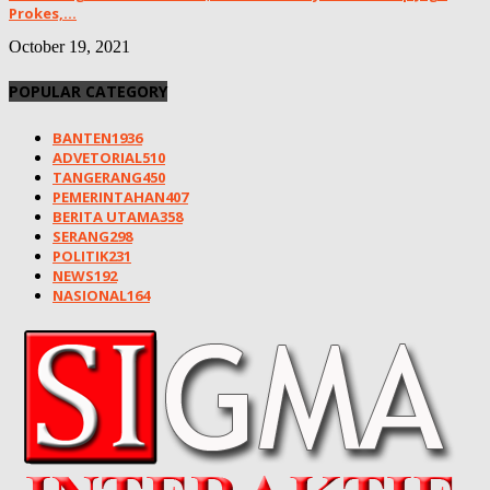
Prokes,...
October 19, 2021
POPULAR CATEGORY
BANTEN
1936
ADVETORIAL
510
TANGERANG
450
PEMERINTAHAN
407
BERITA UTAMA
358
SERANG
298
POLITIK
231
NEWS
192
NASIONAL
164