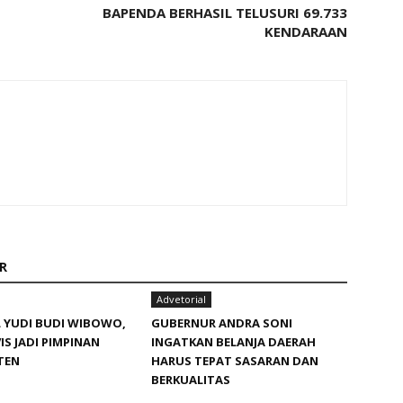
BAPENDA BERHASIL TELUSURI 69.733
KENDARAAN
R
Advetorial
 YUDI BUDI WIBOWO,
GUBERNUR ANDRA SONI
IS JADI PIMPINAN
INGATKAN BELANJA DAERAH
TEN
HARUS TEPAT SASARAN DAN
BERKUALITAS