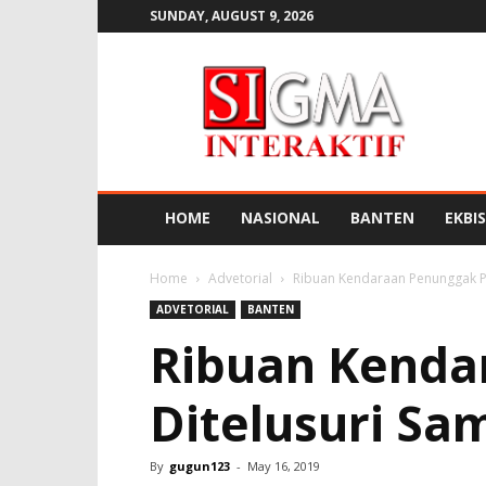
SUNDAY, AUGUST 9, 2026
SIGMA
INTERAKTIF
HOME
NASIONAL
BANTEN
EKBIS
Home
Advetorial
Ribuan Kendaraan Penunggak Paj
ADVETORIAL
BANTEN
Ribuan Kenda
Ditelusuri Sa
By
gugun123
-
May 16, 2019