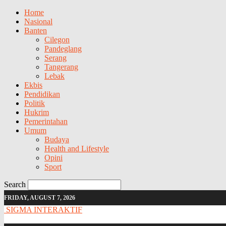
Home
Nasional
Banten
Cilegon
Pandeglang
Serang
Tangerang
Lebak
Ekbis
Pendidikan
Politik
Hukrim
Pemerintahan
Umum
Budaya
Health and Lifestyle
Opini
Sport
Search
FRIDAY, AUGUST 7, 2026
SIGMA INTERAKTIF