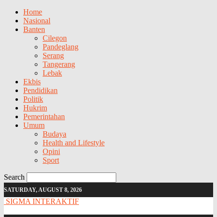
Home
Nasional
Banten
Cilegon
Pandeglang
Serang
Tangerang
Lebak
Ekbis
Pendidikan
Politik
Hukrim
Pemerintahan
Umum
Budaya
Health and Lifestyle
Opini
Sport
Search
SATURDAY, AUGUST 8, 2026
SIGMA INTERAKTIF